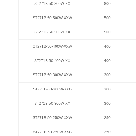
ST271B-50-800W-XX
ST271B-50-800W-XX
800
800
ST271B-50-500W-XXW
ST271B-50-500W-XXW
500
500
ST271B-50-500W-XX
ST271B-50-500W-XX
500
500
ST271B-50-400W-XXW
ST271B-50-400W-XXW
400
400
ST271B-50-400W-XX
ST271B-50-400W-XX
400
400
ST271B-50-300W-XXW
ST271B-50-300W-XXW
300
300
ST271B-50-300W-XXG
ST271B-50-300W-XXG
300
300
ST271B-50-300W-XX
ST271B-50-300W-XX
300
300
ST271B-50-250W-XXW
ST271B-50-250W-XXW
250
250
ST271B-50-250W-XXG
ST271B-50-250W-XXG
250
250