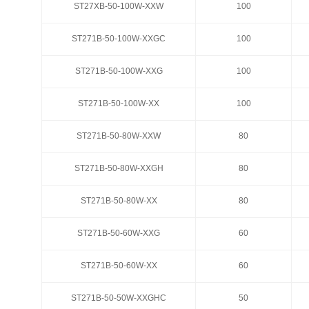
ST27XB-50-100W-XXW
ST27XB-50-100W-XXW
100
100
ST271B-50-100W-XXGC
ST271B-50-100W-XXGC
100
100
ST271B-50-100W-XXG
ST271B-50-100W-XXG
100
100
ST271B-50-100W-XX
ST271B-50-100W-XX
100
100
ST271B-50-80W-XXW
ST271B-50-80W-XXW
80
80
ST271B-50-80W-XXGH
ST271B-50-80W-XXGH
80
80
ST271B-50-80W-XX
ST271B-50-80W-XX
80
80
ST271B-50-60W-XXG
ST271B-50-60W-XXG
60
60
ST271B-50-60W-XX
ST271B-50-60W-XX
60
60
ST271B-50-50W-XXGHC
ST271B-50-50W-XXGHC
50
50