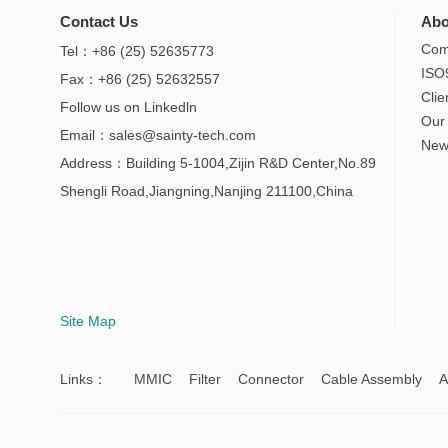
Contact Us
Abo
Com
Tel：+86 (25) 52635773
ISO
Fax：+86 (25) 52632557
Clie
Follow us on
Linkedln
Our
Email：
sales@sainty-tech.com
New
Address：Building 5-1004,Zijin R&D Center,No.89
Shengli Road,Jiangning,Nanjing 211100,China
Site Map
Links：
MMIC
Filter
Connector
Cable Assembly
A