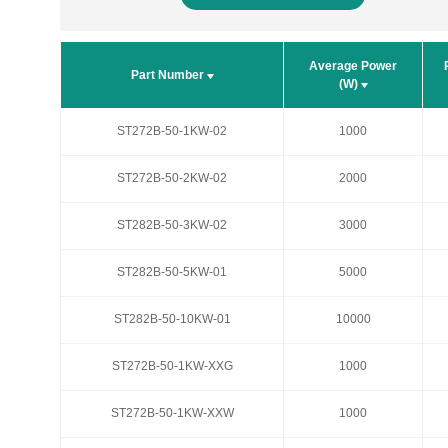
Average Power
Average Power
Part Number
Part Number
(W)
(W)
ST272B-50-1KW-02
ST272B-50-1KW-02
1000
1000
ST272B-50-2KW-02
ST272B-50-2KW-02
2000
2000
ST282B-50-3KW-02
ST282B-50-3KW-02
3000
3000
ST282B-50-5KW-01
ST282B-50-5KW-01
5000
5000
ST282B-50-10KW-01
ST282B-50-10KW-01
10000
10000
ST272B-50-1KW-XXG
ST272B-50-1KW-XXG
1000
1000
ST272B-50-1KW-XXW
ST272B-50-1KW-XXW
1000
1000