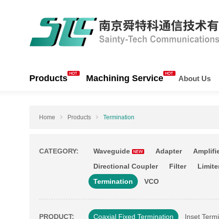
Products
Machining Service
About Us
Home
Products
Termination
CATEGORY:
Waveguide
Adapter
Amplifi
Directional Coupler
Filter
Limite
Termination
VCO
PRODUCT:
Coaxial Fixed Termination
Inset Term