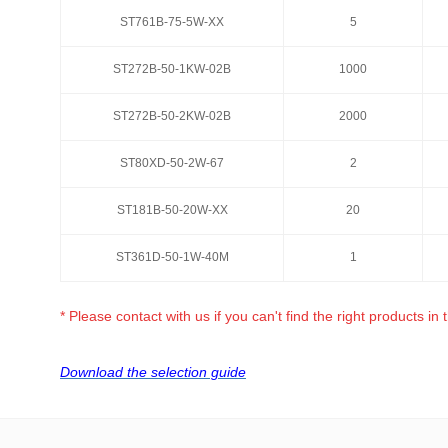
ST761B-75-5W-XX
ST761B-75-5W-XX
5
5
ST272B-50-1KW-02B
ST272B-50-1KW-02B
1000
1000
ST272B-50-2KW-02B
ST272B-50-2KW-02B
2000
2000
ST80XD-50-2W-67
ST80XD-50-2W-67
2
2
ST181B-50-20W-XX
ST181B-50-20W-XX
20
20
ST361D-50-1W-40M
ST361D-50-1W-40M
1
1
* Please contact with us if you can't find the right products in 
Download the selection guide